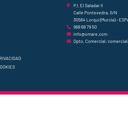
P.I. El Saladar II
Calle Pontevedra, S/N
30564 Lorquí (Murcia) - ES
968 68 79 50
info@omare.com
Dpto. Comercial: comerci
PRIVACIDAD
COOKIES