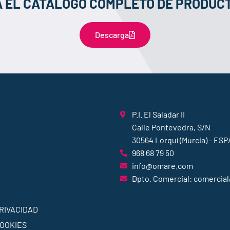
 EL CATÁLOGO COMPLETO DE PRODUCT
Descarga
P.I. El Saladar II
Calle Pontevedra, S/N
30564 Lorquí (Murcia) - ES
968 68 79 50
info@omare.com
Dpto. Comercial: comerci
PRIVACIDAD
COOKIES