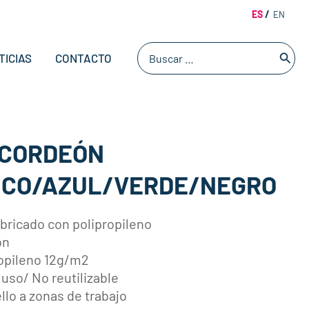
ES
EN
Buscar
TICIAS
CONTACTO
por:
ACORDEÓN
CO/AZUL/VERDE/NEGRO
bricado con polipropileno
ón
opileno 12g/m2
uso/ No reutilizable
ello a zonas de trabajo