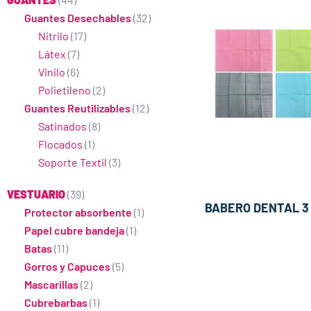
Guantes Desechables
(32)
Nitrilo
(17)
Látex
(7)
Vinilo
(6)
Polietileno
(2)
Guantes Reutilizables
(12)
Satinados
(8)
Flocados
(1)
Soporte Textil
(3)
VESTUARIO
(39)
BABERO DENTAL 3
Protector absorbente
(1)
Papel cubre bandeja
(1)
Batas
(11)
Gorros y Capuces
(5)
Mascarillas
(2)
Cubrebarbas
(1)